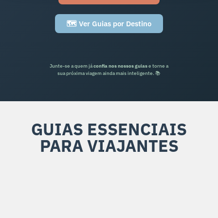
🗺️ Ver Guias por Destino
Junte-se a quem já
confia nos nossos guias
e torne a
sua próxima viagem ainda mais inteligente. 📚
GUIAS ESSENCIAIS
PARA VIAJANTES