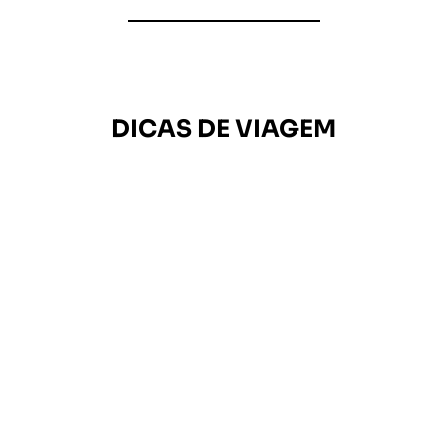
DICAS DE VIAGEM
Turismo Sênior: Estratégias
Inteligentes para Viagens
Fascinantes!