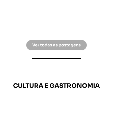
Viajar é uma experiência enriquecedora, não
apenas um luxo, mas uma necessidade vital para
desanuviar a mente e revitalizar a...
LEIA MAIS »
24 de Novembro de 2023
/
1 Comment
Ver todas as postagens
CULTURA E GASTRONOMIA