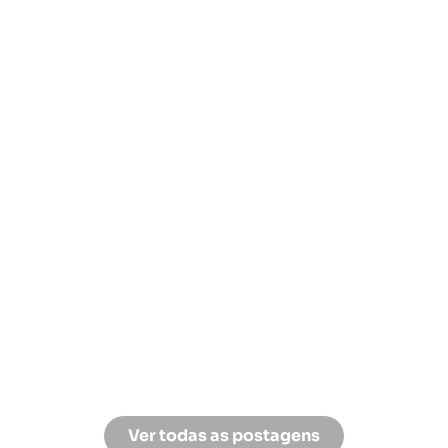
Porto de Galinhas: Guia de
Viagem para Portugueses
Já alguma vez imaginaste mergulhar em águas
límpidas, enquanto peixes multicoloridos
dançam à tua volta num espetáculo vibrante?
Esse lugar...
LEIA MAIS »
12 de Dezembro de 2023
/
1 Comment
Ver todas as postagens