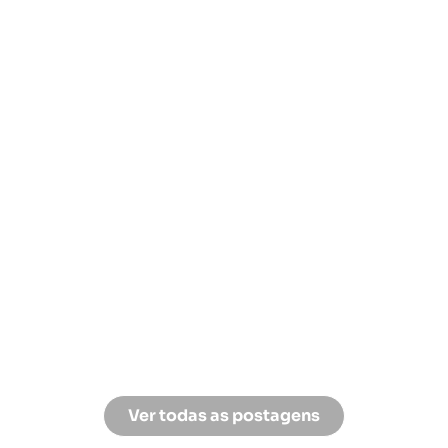
Férias no Brasil: O Sabor Único
dos Frutos do Mar Nordestinos
Já se perguntou por que os frutos do mar do
Nordeste brasileiro têm um sabor tão
inigualável? Não é apenas...
LEIA MAIS »
9 de Novembro de 2023
/
2 Comments
Ver todas as postagens