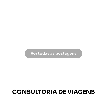
Preocupações dos Portugueses
Para muitos portugueses, sonhar com uma
viagem ao Brasil é imaginar praias
deslumbrantes, selvas exuberantes e uma
cultura rica e...
LEIA MAIS »
19 de Novembro de 2023
/
2 Comments
Ver todas as postagens
CONSULTORIA DE VIAGENS