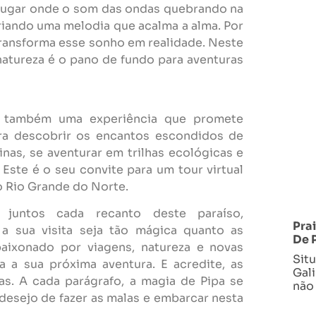
m lugar onde o som das ondas quebrando na
riando uma melodia que acalma a alma. Por
 transforma esse sonho em realidade. Neste
natureza é o pano de fundo para aventuras
 é também uma experiência que promete
para descobrir os encantos escondidos de
inas, se aventurar em trilhas ecológicas e
 Este é o seu convite para um tour virtual
do Rio Grande do Norte.
 juntos cada recanto deste paraíso,
Pra
a sua visita seja tão mágica quanto as
De 
paixonado por viagens, natureza e novas
Sit
ra a sua próxima aventura. E acredite, as
Gali
as. A cada parágrafo, a magia de Pipa se
não
 desejo de fazer as malas e embarcar nesta