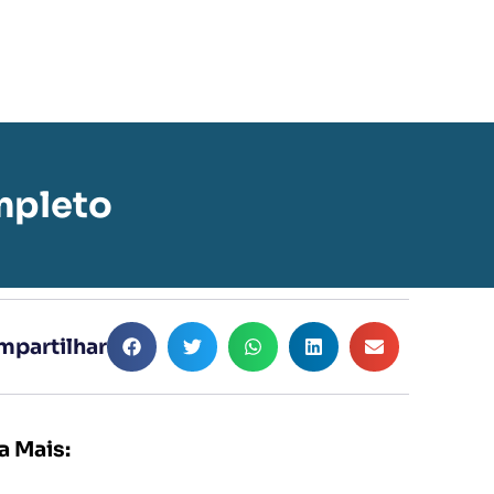
mpleto
partilhar
a Mais: