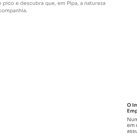
e pico e descubra que, em Pipa, a natureza
r companhia.
O I
Emp
Num
em 
ass